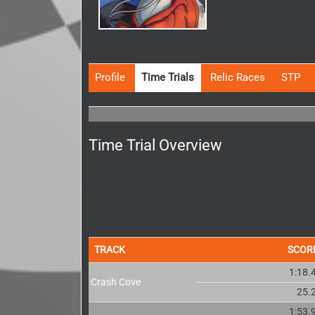
Profile
Time Trials
Relic Races
STP
Time Trial Overview
TRACK
SCOR
1:18.
Crash Cove
25.
1:53.