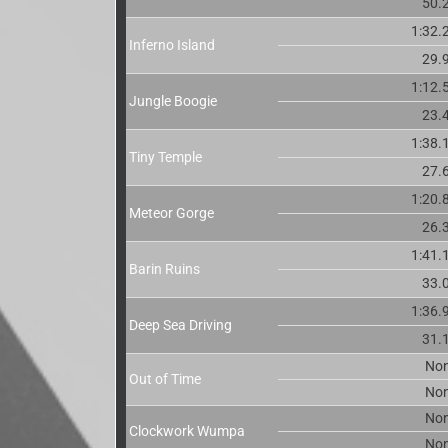
50.
1:32.
Inferno Island
29.
1:12.
Jungle Boogie
23.
1:38.
Tiny Temple
27.
1:20.
Meteor Gorge
26.
1:41.
Barin Ruins
33.
1:36.
Deep Sea Driving
31.
No
Out of Time
No
No
Clockwork Wumpa
No