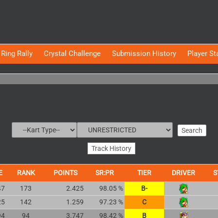
Ring Rally
Crystal Challenge
Submission History
Player St
E
RANK
POINTS
SR:PR
TIER
DRIVER
S
47
173
2.425
98.05 %
B-
25
142
1.259
97.23 %
C
94
94
3.747
98.42 %
B