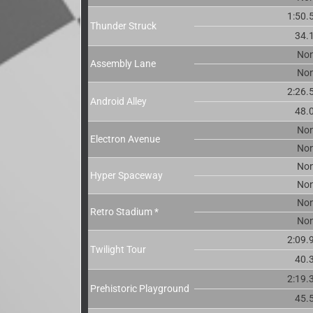
1:50.
Thunder Struck
34.
No
Assembly Lane
No
2:26.
Android Alley
48.
No
Electron Avenue
No
No
Hyper Spaceway
No
No
Retro Stadium *
No
2:09.
Twilight Tour
40.
2:19.
Prehistoric Playground
45.