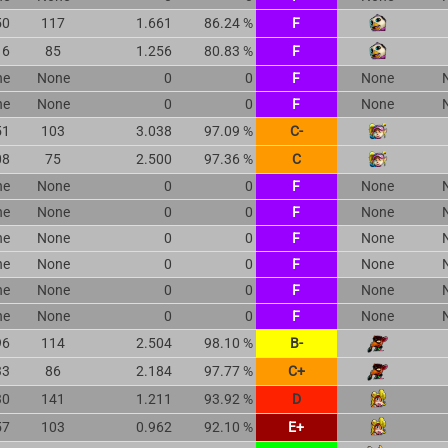
50
117
1.661
86.24 %
F
16
85
1.256
80.83 %
F
ne
None
0
0
F
None
ne
None
0
0
F
None
51
103
3.038
97.09 %
C-
08
75
2.500
97.36 %
C
ne
None
0
0
F
None
ne
None
0
0
F
None
ne
None
0
0
F
None
ne
None
0
0
F
None
ne
None
0
0
F
None
ne
None
0
0
F
None
96
114
2.504
98.10 %
B-
33
86
2.184
97.77 %
C+
30
141
1.211
93.92 %
D
57
103
0.962
92.10 %
E+