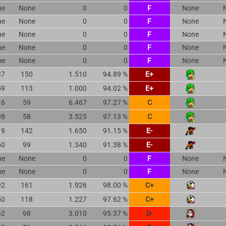
ne
None
0
0
F
None
ne
None
0
0
F
None
ne
None
0
0
F
None
ne
None
0
0
F
None
ne
None
0
0
F
None
37
150
1.510
94.89 %
E+
59
113
1.000
94.02 %
E+
16
59
6.467
97.27 %
C
98
58
3.525
97.13 %
C
19
142
1.650
91.15 %
E-
60
99
1.340
91.38 %
E-
ne
None
0
0
F
None
ne
None
0
0
F
None
92
161
1.926
98.00 %
C+
50
118
1.227
97.62 %
C+
62
98
3.010
95.37 %
D-