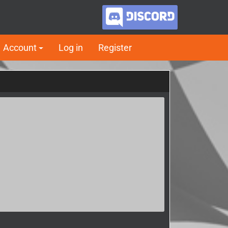
Account
Log in
Register