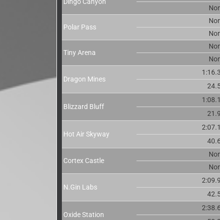
Dingo Canyon
No
No
Polar Pass
No
No
Tiny Arena
No
1:16.
Dragon Mines
24.
1:08.
Blizzard Bluff
21.
2:07.
Hot Air Skyway
40.
No
Cortex Castle
No
2:09.
N.Gin Labs
42.
2:38.
Oxide Station