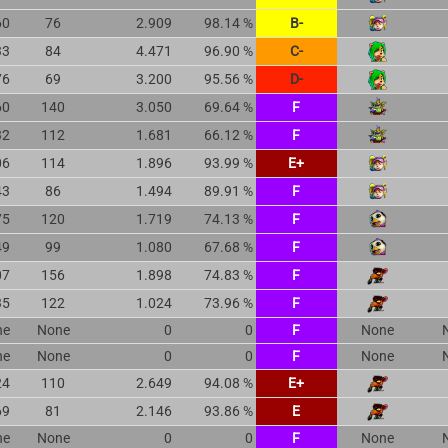
60
76
2.909
98.14 %
B-
33
84
4.471
96.90 %
C-
76
69
3.200
95.56 %
D-
60
140
3.050
69.64 %
F
32
112
1.681
66.12 %
F
06
114
1.896
93.99 %
E+
43
86
1.494
89.91 %
F
75
120
1.719
74.13 %
F
49
99
1.080
67.68 %
F
07
156
1.898
74.83 %
F
35
122
1.024
73.96 %
F
ne
None
0
0
F
None
ne
None
0
0
F
None
24
110
2.649
94.08 %
E+
69
81
2.146
93.86 %
E
ne
None
0
0
F
None