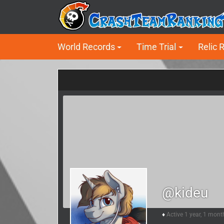
World Records
Time Trial
Relic 
@kideu
Active 1 year, 1 mont