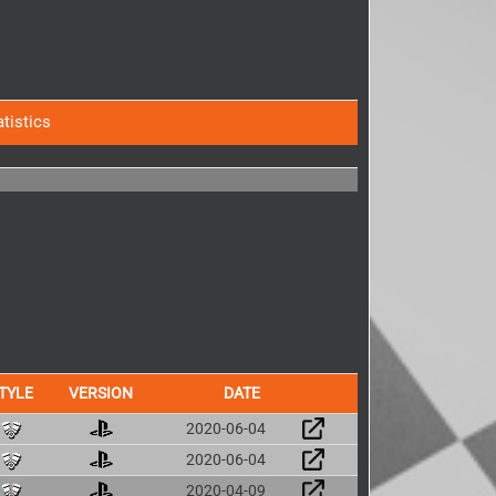
atistics
TYLE
VERSION
DATE
2020-06-04
2020-06-04
2020-04-09