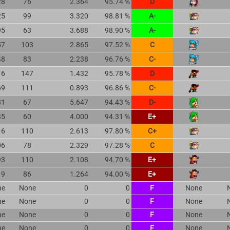
28
76
2.364
95.74 %
D
25
99
3.320
98.81 %
A-
95
63
3.688
98.90 %
A-
57
103
2.865
97.52 %
C
48
83
2.238
96.76 %
C-
16
147
1.432
95.78 %
D
69
111
0.893
96.86 %
C-
81
67
5.647
94.43 %
D-
35
60
4.000
94.31 %
E+
16
110
2.613
97.80 %
C+
06
78
2.329
97.28 %
C
93
110
2.108
94.70 %
E+
19
86
1.264
94.00 %
E+
ne
None
0
0
F
None
ne
None
0
0
F
None
ne
None
0
0
F
None
ne
None
0
0
F
None