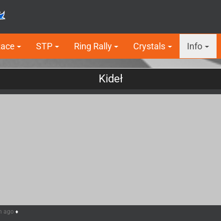
Race
STP
Ring Rally
Crystals
Info
Kideł
h ago