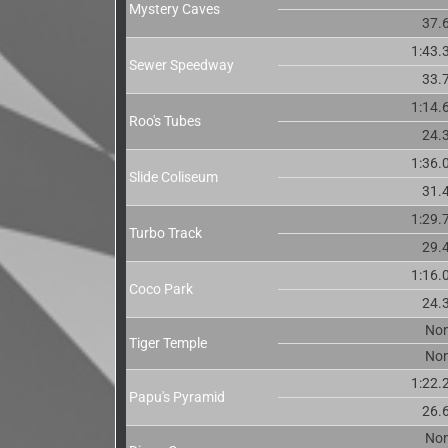
Mystery Caves
37.
1:43.
Sewer Speedway
33.
1:14.
Roo's Tubes
24.
1:36.
Slide Coliseum
31.
1:29.
Turbo Track
29.
1:16.
Coco Park
24.
No
Tiger Temple
No
1:22.
Papu's Pyramid
26.
No