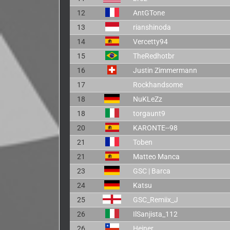
12
AntGTone
13
rianshinoda
14
Vercetty94
15
TheRedhotbr
16
Justin Zimmermann
17
Rockhandsome
18
NuKLeZz
18
torgaunt9
20
KARONTE--98
21
Toben
21
Matteo Manca
23
GSC | Barca
24
Katsu
25
GSC_Remiix_J
26
IlSanjista_112
26
Heiner