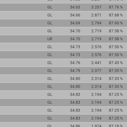
GL
34.63
3.207
87.76 %
GL
34.66
2.871
87.68 %
GL
34.69
2.794
87.60 %
GL
34.70
2.719
87.58 %
UR
34.70
2.719
87.58 %
GL
34.73
2.576
87.50 %
GL
34.73
2.576
87.50 %
GL
34.76
2.441
87.43 %
GL
34.79
2.377
87.35 %
GL
34.80
2.314
87.33 %
GL
34.80
2.314
87.33 %
GL
34.83
2.194
87.25 %
GL
34.83
2.194
87.25 %
GL
34.83
2.194
87.25 %
GL
34.83
2.194
87.25 %
GL
34.86
1.974
87.18 %