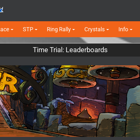
Race
STP
Ring Rally
Crystals
Info
Time Trial: Leaderboards