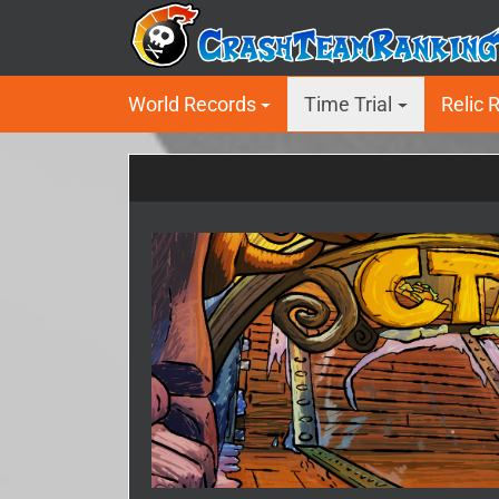
World Records
Time Trial
Relic 