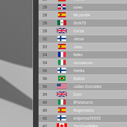
28
ᴅᴏɴɢ
28
MrJavi94
28
Sts97D
28
Corza
32
Jecux
33
Jasu
34
Neko
34
ᴏʀꜱᴏʙʀᴜɴᴏ
36
Henks
36
Bakon
36
Julian Gonzalez
39
Dzivi
40
ilPataturco
40
Rogomezto
42
eräjorma55555
42
TwoEyedMike