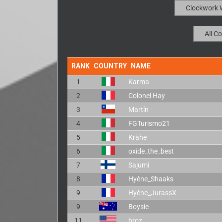
RANK
COUNTRY
NAME
1
Karma
2
Colonel Hay
3
Martín
4
FGTurismo21
5
Krähe
6
oxide_the_best
7
Sajumi
8
Hyène_Shaaks
9
Hyène_JurassX
9
Boysie
11
broz