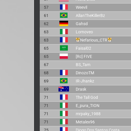
57
Weevil
61
AllanTheKillerBz
62
Gahsd
63
Lornoveo
63
Nefarious_CTR
65
Faisal02
65
[Rc] FIVE
67
BS_Tam
68
DinozoTM
69
IR-Jhankz
69
Drask
71
The Tall God
71
E_pura_TION
71
mrpaky_1988
71
Metalex96
75
Diogo Dos Santos Costa