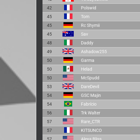
42
Polswid
45
Tom
45
Rc Shymii
45
Sav
48
Daddy
49
Ashadow255
50
Garma
50
Helad
50
McSpudd
53
DareDevil
54
GSC Majin
54
Fabrício
56
Trk Walter
57
Rare_CTR
57
KITSUNCO
57
Alexa Bliss