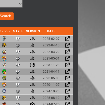
DRIVER
STYLE
VERSION
DATE
2025-02-07
2022-04-10
2022-03-29
2021-05-01
2023-11-23
2021-04-11
2025-05-03
2020-11-07
2024-10-28
2025-08-19
2024-07-25