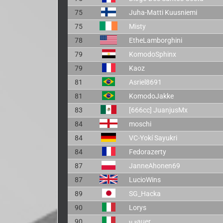
75
Juha-Matti Kuusniemi
75
Misty
78
EtheLamborghini
79
KomodoSphinx
79
Kaoz
81
Asriel8691
81
KomodoJakke
83
[666cc] JuanjusMx
84
moschi
84
VC-Yokí Sayukri
84
Fedorazerty
87
JanneAhonen69
87
LucioWins
89
SG_Hacka
90
Lorys
90
ⲛ.ⲃauer