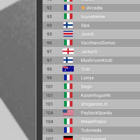
92
iArcadia
93
houseleenee
93
Sipa
93
Javich
96
VacchianoDomus
97
JackurG
97
MushroomKnob
99
Trob
99
Lionyx
101
Diego
101
KaiserRogue96
101
sfregiatore_m
104
PaybackSpanky
104
MaialePolare
106
Todomeda
107
Starcrunsher