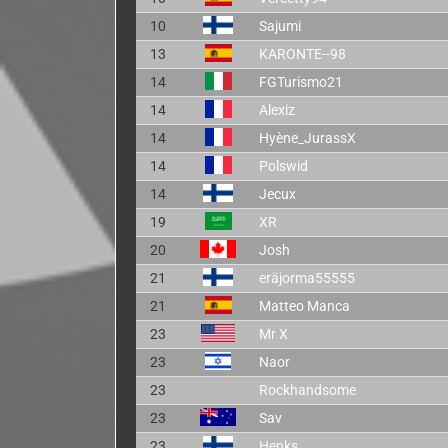
10
Sajumi
13
KARONTE--98
14
FGTurismo21
14
Alexiz
14
Hyène_JurassX
14
Polswid
14
Jecux
19
XR
20
Josh
21
eräjorma55555
21
Matteo Manca
23
Mr X
23
Naor
23
Rockhandsome
23
Sav
23
Henks