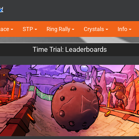
Race
STP
Ring Rally
Crystals
Info
Time Trial: Leaderboards