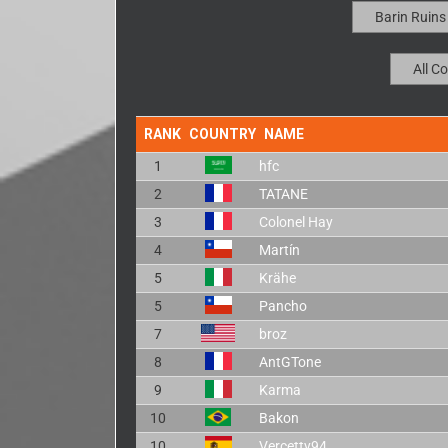
RANK
COUNTRY
NAME
1
hfc
2
TATANE
3
Colonel Hay
4
Martín
5
Krähe
5
Pancho
7
broz
8
AntGTone
9
Karma
10
Bakon
10
Vercetty94