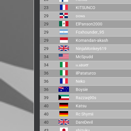
23
KITSUNCO
29
ᴅᴏɴɢ
29
ElPanson2000
29
Foxhounder_95
29
Komandan-akash
29
NinjaMonkey619
34
McSpudd
34
ⲛ.ⲃauer
36
ilPataturco
36
Neko
36
Boysie
39
Razzaq90s
40
Katsu
40
Rc Shymii
40
DareDevil
43
shizuku