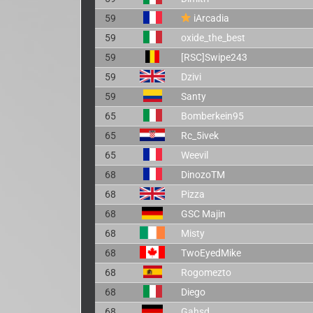
59
iArcadia
59
oxide_the_best
59
[RSC]Swipe243
59
Dzivi
59
Santy
65
Bomberkein95
65
Rc_5ivek
65
Weevil
68
DinozoTM
68
Pizza
68
GSC Majin
68
Misty
68
TwoEyedMike
68
Rogomezto
68
Diego
68
Gahsd