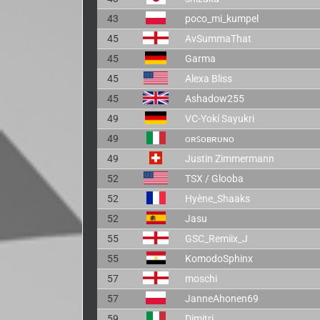
43
poco_mi_kumpel
45
AvSummaThat
45
Garma
45
Alexa Bliss
45
Ashadow255
49
VC-Yokí Sayukri
49
ᴏʀꜱᴏʙʀᴜɴᴏ
49
Justin Zimmermann
52
TSX / Glooba
52
Hyène_Shaaks
52
Jasu
55
GSC_Remiix_J
55
KomodoSphinx
57
moschi
57
JanneAhonen69
59
Dimitri