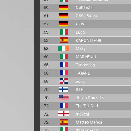
59
NuKLeZz
61
GSC | Barca
62
Katsu
63
Luca
63
KARONTE--98
63
Misty
66
MARAENJI
66
Todomeda
68
TATANE
69
ᴅᴏɴɢ
70
BTF
70
Julian Gonzalez
72
The Tall God
72
moschi
72
Matteo Manca
75
SSSkorna93