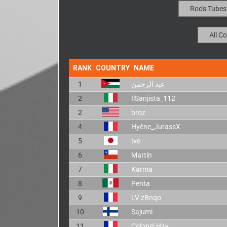
RANK
COUNTRY
NAME
1
عبد الرحمن
2
IlSanjista_112
2
broz
4
Hyène_JurassX
5
Ive
6
Martín
7
Karma
8
Penta
9
LV zBnqo
10
Sajumi
11
Colonel Hay