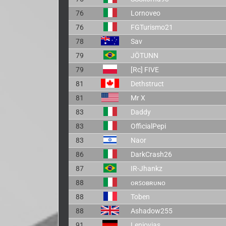
76
Lornoveo
76
FGTurismo21
78
Sav
79
JÖTUNN
79
[Rc] FIVE
81
Dethstruct
81
Mr X
83
Daddy
83
OfficialPepi
83
Naor
86
DarkCrash26
87
IR-Jhankz
88
ᴏʀꜱᴏʙʀᴜɴᴏ
88
Toben
88
Ashadow255
91
Leniovias