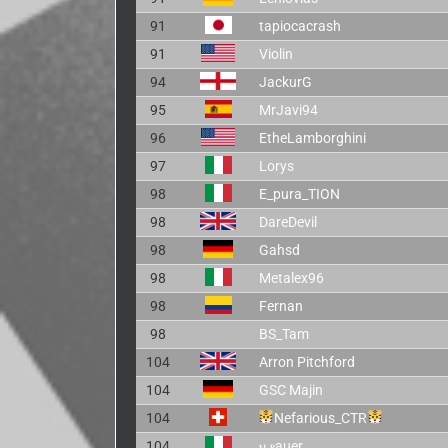
91
tapiocacrash
91
Violin
94
JackurG
95
MrJavi94
96
EtheLamborghini
97
Lorys
98
E_pura_TION
98
DareDevil
98
Gahsd
98
Metalex96
98
Fernan
98
BS_Tam
104
Arron Pitchford
104
GSC Majin
104
Nefarious_CTR
104
ⲛ.ⲃauer