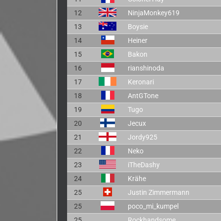
12
NinjaMonkey619
13
Boysie
14
Heiner
15
Bakon
16
rianshinoda
17
Keronari
18
AntGTone
19
Tugo
20
Jecux
21
Jordy925
22
Neko
23
iTheDashy
24
Krähe
25
Justin Zimmermann
25
poco_mi_kumpel
25
Rockhandsome