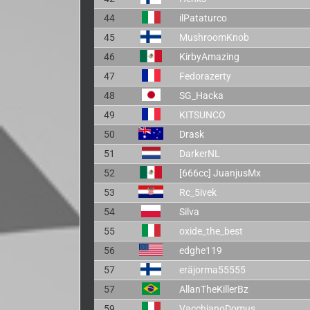
44
ilPataturco
45
MushroomKnob
46
KirbyAmazing
47
Fedorazerty
48
SG_Hacka
49
KITSUNCO
50
Drask
51
DarkerNL
52
[666cc] JuanjusMx
53
Rc_5ivek
54
Silva
55
oxide_the_best
56
edghe119
57
eräjorma55555
57
AllanTheKillerBz
59
VacchianoDomus