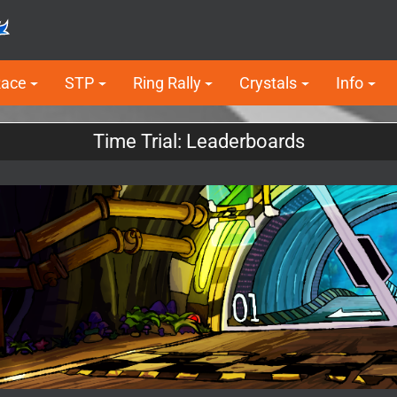
Race
STP
Ring Rally
Crystals
Info
Time Trial: Leaderboards