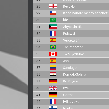
28
Revvylo
29
isaac leandro menay sanchez
30
hfc
31
AbyssShreik
32
Polswid
33
Vercetty94
34
TheRedhotbr
35
TwoEyedMike
36
Jasu
37
Santiago
38
KomodoSphinx
39
Rc Shymii
40
Dzivi
41
Garma
42
[V]Kaizoku
42
Henks